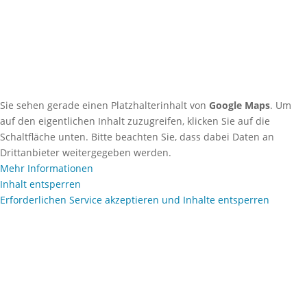
51 51) 96 35 00
• eMail:
zeropa-
stangenberg@caze.de
Sie sehen gerade einen Platzhalterinhalt von
Google Maps
. Um
auf den eigentlichen Inhalt zuzugreifen, klicken Sie auf die
Schaltfläche unten. Bitte beachten Sie, dass dabei Daten an
Drittanbieter weitergegeben werden.
Mehr Informationen
Inhalt entsperren
Erforderlichen Service akzeptieren und Inhalte entsperren
Alle Rechte & Design bei caze